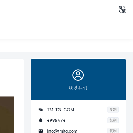


联系我们

TMLTG_COM
复制

4998474
复制

info@tmltg.com
复制