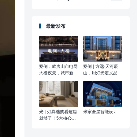
最新发布
案例：武夷山市电网
案例 | 方远·天河辰
大楼夜景，城市新名
山，用灯光定义品质
片
生活
光 | 灯具选购看这篇
米家全屋智能设计
就够了！5大核心参
数，看完秒变行家