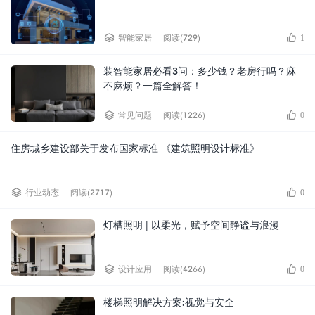


智能家居
阅读(729)
1
装智能家居必看3问：多少钱？老房行吗？麻
不麻烦？一篇全解答！


常见问题
阅读(1226)
0
住房城乡建设部关于发布国家标准 《建筑照明设计标准》


行业动态
阅读(2717)
0
灯槽照明 | 以柔光，赋予空间静谧与浪漫


设计应用
阅读(4266)
0
楼梯照明解决方案:视觉与安全