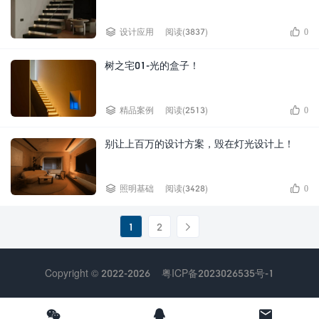


设计应用
阅读(3837)
0
树之宅01-光的盒子！


精品案例
阅读(2513)
0
别让上百万的设计方案，毁在灯光设计上！


照明基础
阅读(3428)
0
1
2

Copyright © 2022-2026
粤ICP备2023026535号-1


