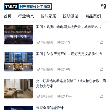

首页
行业动态
智能家居
照明基础
精品案例
案例：武夷山市电网大楼夜景，城市新名片


精品案例
阅读(637)
0
案例 | 方远·天河辰山，用灯光定义品质生活


精品案例
阅读(590)
0
光 | 灯具选购看这篇就够了！5大核心参数，看
完秒变行家


照明基础
阅读(1156)
0
米家全屋智能设计